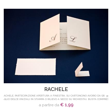
RACHELE
RACHELE, PARTECIPAZIONE APERTURA A FINESTRA, SU CARTONCINO AVORIO DA GR. 350
TAGLIO DOLCE (INIZIALI IN STAMPA O RILIEVO A SECCO SU RICHIESTA). BUSTA COMPRESA.
€ 1,99
a partire da