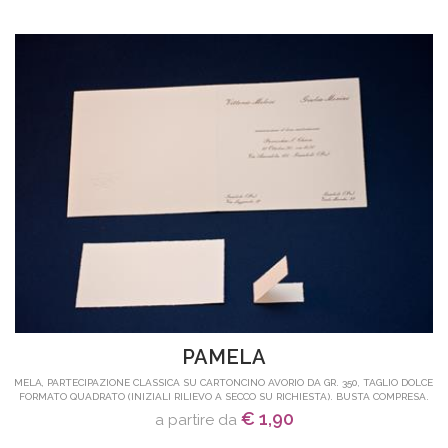
PAMELA
PAMELA, PARTECIPAZIONE CLASSICA SU CARTONCINO AVORIO DA GR. 350, TAGLIO DOLCE IN
FORMATO QUADRATO (INIZIALI RILIEVO A SECCO SU RICHIESTA). BUSTA COMPRESA.
€ 1,90
a partire da