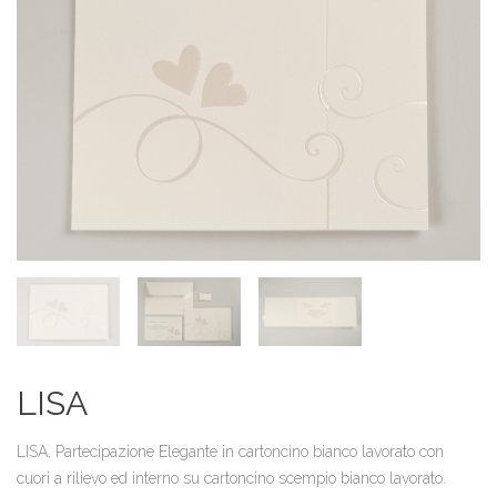
LISA
LISA, Partecipazione Elegante in cartoncino bianco lavorato con
cuori a rilievo ed interno su cartoncino scempio bianco lavorato.