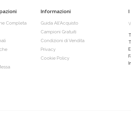
pazioni
Informazioni
I
one Completa
Guida All'Acquisto
V
Campioni Gratuiti
T
ali
Condizioni di Vendita
T
che
Privacy
E
F
Cookie Policy
I
 Messa