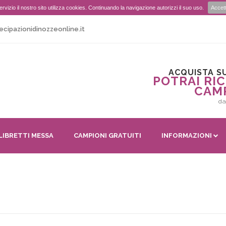
r servizio il nostro sito utilizza cookies. Continuando la navigazione autorizzi il suo uso.
Accet
ecipazionidinozzeonline.it
ACQUISTA SU
POTRAI RIC
CAM
da
LIBRETTI MESSA
CAMPIONI GRATUITI
INFORMAZIONI