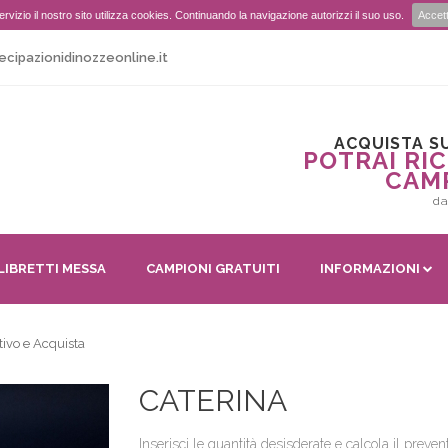
r servizio il nostro sito utilizza cookies. Continuando la navigazione autorizzi il suo uso.
Accet
ecipazionidinozzeonline.it
ACQUISTA SU
POTRAI RIC
CAM
da
LIBRETTI MESSA
CAMPIONI GRATUITI
INFORMAZIONI
tivo e Acquista
CATERINA
Inserisci le quantità desisderate e calcola il preven