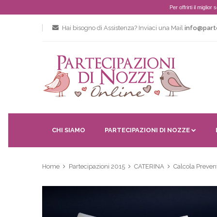
Per offrirti il miglio
Hai bisogno di Assistenza? Inviaci una Mail
info@part
CHI SIAMO
PARTECIPAZIONI DI NOZZE
Home
Partecipazioni 2015
CATERINA
Calcola Preven