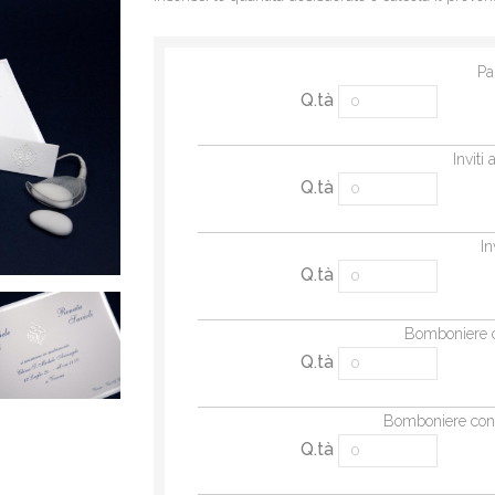
Pa
Q.tà
Inviti
Q.tà
In
Q.tà
Bomboniere c
Q.tà
Bomboniere con 
Q.tà