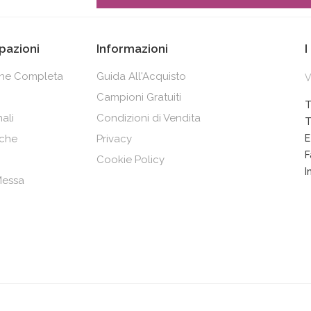
pazioni
Informazioni
I
one Completa
Guida All'Acquisto
V
Campioni Gratuiti
T
ali
Condizioni di Vendita
T
che
Privacy
E
F
Cookie Policy
I
 Messa